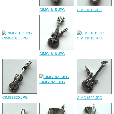
CIMG1815.JPG
CIMG1816.JPG
CIMG1817.JPG
CIMG1819.JPG
CIMG1818.JPG
CIMG1821.JPG
CIMG1820.JPG
CIMG1822.JPG