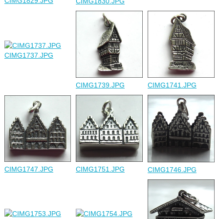
CIMG1829.JPG
CIMG1830.JPG
CIMG1737.JPG
CIMG1739.JPG
CIMG1741.JPG
CIMG1747.JPG
CIMG1751.JPG
CIMG1746.JPG