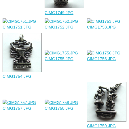
CIMG1749.JPG
CIMG1751.JPG
CIMG1752.JPG
CIMG1753.JPG
CIMG1755.JPG
CIMG1756.JPG
CIMG1754.JPG
CIMG1757.JPG
CIMG1758.JPG
CIMG1759.JPG