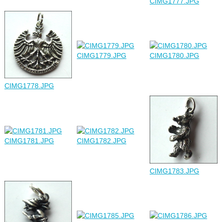
CIMG1777.JPG
CIMG1779.JPG
CIMG1780.JPG
CIMG1778.JPG
CIMG1781.JPG
CIMG1782.JPG
CIMG1783.JPG